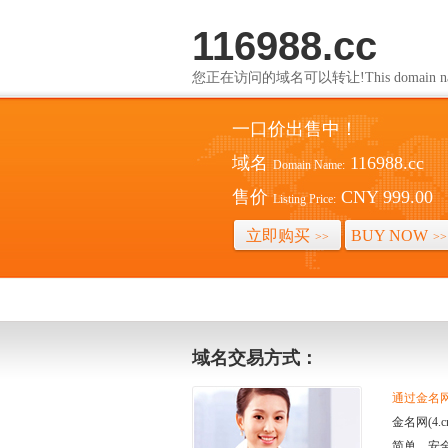
116988.cc
您正在访问的域名可以转让!This domain name i
一口价出售中！
域名
116988.cc
Domain Name:
售价
CNY 999.00
Listing Price:
立即购买
BUY NOW
>>
>>
域名交易方式：
通过金名网(
金名网(4
简单、安