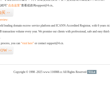
流程可
“点击这里”
查看或咨询support@4.cn。
购买
>>
erview:
orld leading domain escrow service platform and ICANN-Accredited Registrar, with 6 years ri
 transaction volume every year. We promise our clients with professional, safe and easy third-
.
d process, you can
“visit here”
or contact support@4.cn.
NOW
>>
Copyright © 1998 -2025 www.116988.cc All Rights Reserved
51La