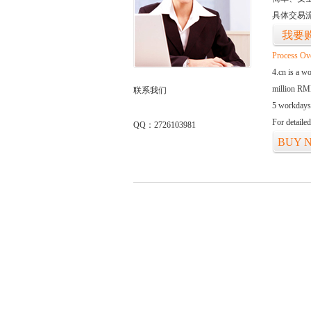
具体交易
我要
Process Ov
4.cn is a w
million RMB
联系我们
5 workdays
For detaile
QQ：2726103981
BUY 